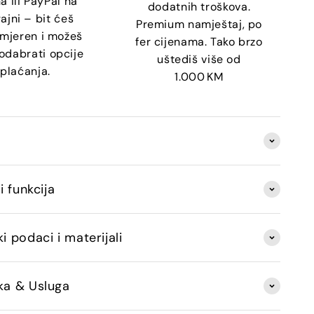
a ili PayPal na
dodatnih troškova.
ajni – bit ćeš
Premium namještaj, po
mjeren i možeš
fer cijenama. Tako brzo
odabrati opcije
uštediš više od
plaćanja.
1.000 KM
 i funkcija
i podaci i materijali
ka & Usluga