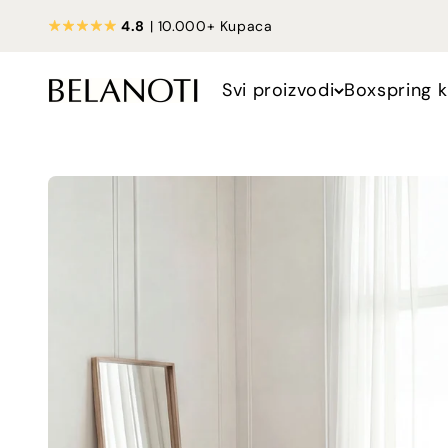
Preskoči na sadržaj
4.8
| 10.000+ Kupaca
Svi proizvodi
Boxspring k
Belanoti