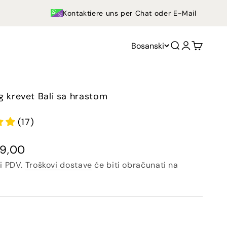
Kontaktiere uns per Chat oder E-Mail
Bosanski
Otvorite pre
Otvorite s
Otvorit
g krevet Bali sa hrastom
(17)
49,00
ći PDV.
Troškovi dostave
će biti obračunati na