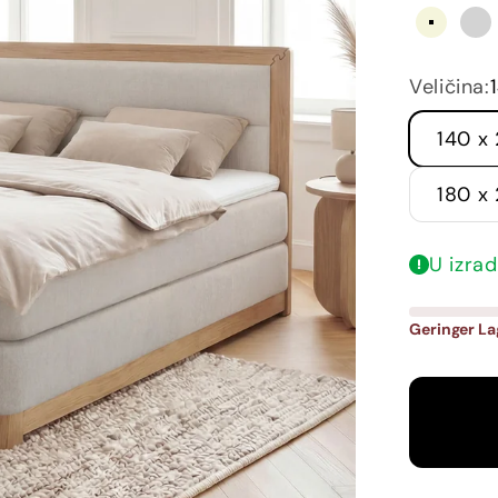
Bež
Sv
Veličina:
140 x
180 x
U izrad
Geringer L