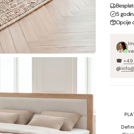
Besplat
5 godin
Opcije 
Im
va
☎︎
+49
@
info@
PLA
Defin