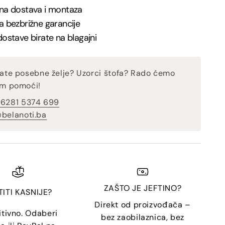
na dostava i montaza
a bezbrižne garancije
dostave birate na blagajni
ate posebne želje? Uzorci štofa? Rado ćemo
m pomoći!
 6281 5374 699
belanoti.ba
ZAŠTO JE JEFTINO?
TITI KASNIJE?
Direkt od proizvođača –
itivno. Odaberi
bez zaobilaznica, bez