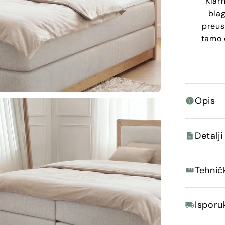
Klarn
blag
preus
tamo 
Opis
Detalji
Tehničk
Isporu