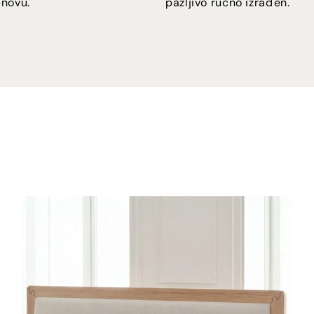
novu.
pažljivo ručno izrađen.