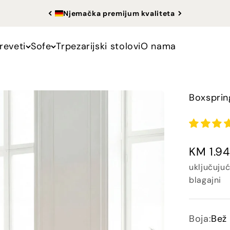
Njemačka premijum kvaliteta
reveti
Sofe
Trpezarijski stolovi
O nama
Boxsprin
Ponuda
KM 1.9
uključuju
blagajni
Boja:
Bež